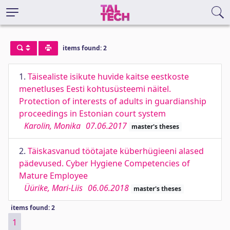
items found: 2
1.
Täisealiste isikute huvide kaitse eestkoste
menetluses Eesti kohtusüsteemi näitel.
Protection of interests of adults in guardianship
proceedings in Estonian court system
Karolin, Monika
07.06.2017
master's theses
2.
Täiskasvanud töötajate küberhügieeni alased
pädevused. Cyber Hygiene Competencies of
Mature Employee
Üürike, Mari-Liis
06.06.2018
master's theses
items found: 2
1