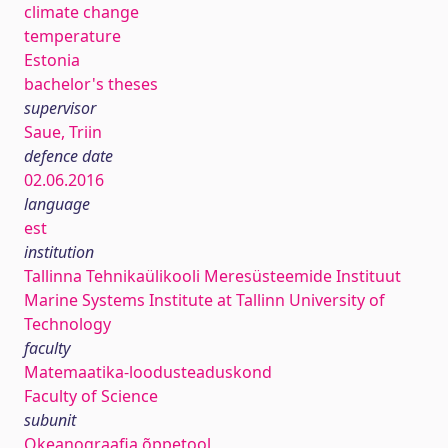
climate change
temperature
Estonia
bachelor's theses
supervisor
Saue, Triin
defence date
02.06.2016
language
est
institution
Tallinna Tehnikaülikooli Meresüsteemide Instituut
Marine Systems Institute at Tallinn University of
Technology
faculty
Matemaatika-loodusteaduskond
Faculty of Science
subunit
Okeanograafia õppetool