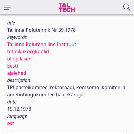
title
Tallinna Polütehnik Nr 39 1978
keywords
Tallinna Polütehniline Instituut
tehnikakõrgkoolid
üliõpilased
Eesti
ajalehed
description
TPI parteikomitee, rektoraadi, komsomolikomitee ja
ametiühingukomitee häälekandja
date
15.12.1978
language
est