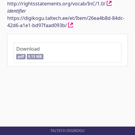
http://rightsstatements.org/vocab/InC/1.0/
identifier
https://digikogu.taltech.ee/et/Item/26ea4b8d-84dc-
42d6-a1e1-bd97faad093b/
Download
pdf
9,15 MB
TALTECH DIGIKOGU