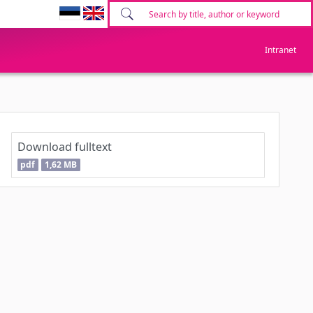
Intranet
Download fulltext
pdf
1,62 MB