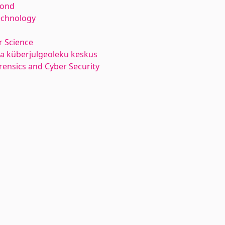
kond
echnology
 Science
ja küberjulgeoleku keskus
orensics and Cyber Security