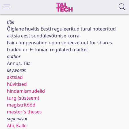
title
Õiglane hüvitis Eesti reguleeritud turul noteeritud
aktsia eest sundülevõtmise korral
Fair compensation upon squeeze-out for shares
traded on Estonian regulated market
author
Annus, Tiia
keywords
aktsiad
hüvitised
hindamismudelid
turg (süsteem)
magistritööd
master's theses
supervisor
Ahi, Kalle