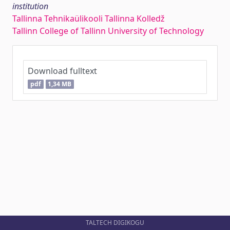
institution
Tallinna Tehnikaülikooli Tallinna Kolledž
Tallinn College of Tallinn University of Technology
Download fulltext
pdf
1,34 MB
TALTECH DIGIKOGU