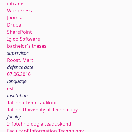
intranet
WordPress
Joomla
Drupal
SharePoint
Igloo Software
bachelor's theses
supervisor
Roost, Mart
defence date
07.06.2016
language
est
institution
Tallinna Tehnikaülikool
Tallinn University of Technology
faculty
Infotehnoloogia teaduskond
Faculty of Information Technology