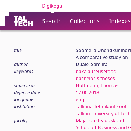
Digikogu
Search
Collections
Indexes
title
Soome ja Ühendkuningrii
A comparative study on i
author
Duale, Samiira
keywords
bakalaureusetööd
bachelor's theses
supervisor
Hoffmann, Thomas
defence date
12.06.2018
language
eng
institution
Tallinna Tehnikaülikool
Tallinn University of Tec
faculty
Majandusteaduskond
School of Business and 