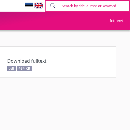
Intranet
Download fulltext
pdf
484 KB