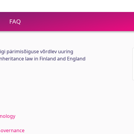
FAQ
gi pärimisõiguse võrdlev uuring
nheritance law in Finland and England
hnology
Governance