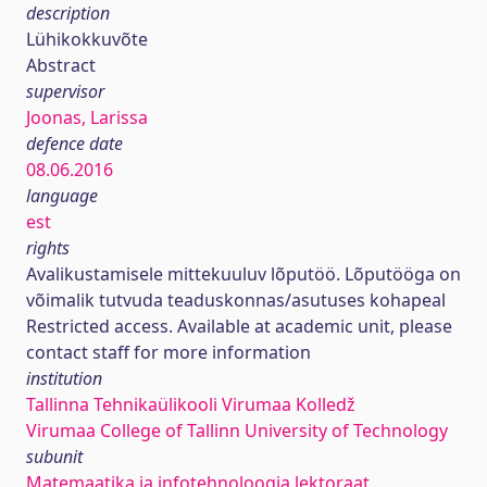
description
Lühikokkuvõte
Abstract
supervisor
Joonas, Larissa
defence date
08.06.2016
language
est
rights
Avalikustamisele mittekuuluv lõputöö. Lõputööga on
võimalik tutvuda teaduskonnas/asutuses kohapeal
Restricted access. Available at academic unit, please
contact staff for more information
institution
Tallinna Tehnikaülikooli Virumaa Kolledž
Virumaa College of Tallinn University of Technology
subunit
Matemaatika ja infotehnoloogia lektoraat