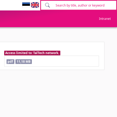
Intranet
Access limited to: TalTech network.
pdf
11,18 MB