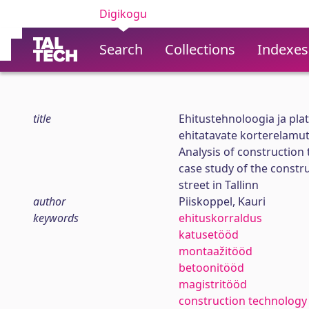
Digikogu
Search
Collections
Indexes
title
Ehitustehnoloogia ja pla
ehitatavate korterelamut
Analysis of constructio
case study of the constr
street in Tallinn
author
Piiskoppel, Kauri
keywords
ehituskorraldus
katusetööd
montaažitööd
betoonitööd
magistritööd
construction technology