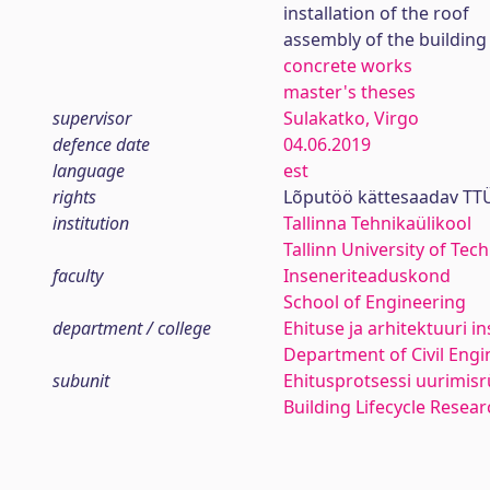
installation of the roof
assembly of the building
concrete works
master's theses
supervisor
Sulakatko, Virgo
defence date
04.06.2019
language
est
rights
Lõputöö kättesaadav TTÜ
institution
Tallinna Tehnikaülikool
Tallinn University of Tec
faculty
Inseneriteaduskond
School of Engineering
department / college
Ehituse ja arhitektuuri in
Department of Civil Engi
subunit
Ehitusprotsessi uurimis
Building Lifecycle Resea