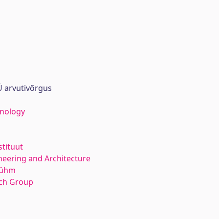
 arvutivõrgus
hnology
stituut
neering and Architecture
rühm
rch Group