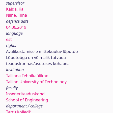
supervisor
Kalda, Kai
Niine, Tiina
defence date
04.06.2019
language
est
rights
Avalikustamisele mittekuuluv lõputöö
Lõputööga on võimalik tutvuda
teaduskonnas/asutuses kohapeal
institution
Tallinna Tehnikaülikool
Tallinn University of Technology
faculty
Inseneriteaduskond
School of Engineering
department / college
Tartu kolledž