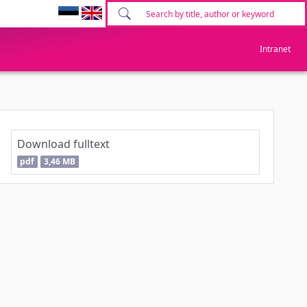
Intranet
Download fulltext
pdf
3,46 MB