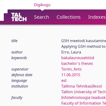
Digikogu
Search
Collections
Indexes
title
GSH meetodi kasutamine
Applying GSH method to 
author
Erro, Laura
keywords
bakalaureusetööd
bachelor's theses
supervisor
Torim, Ants
defence date
11.06.2015
language
est
institution
Tallinna Tehnikaülikool
Tallinn University of Tec
faculty
Infotehnoloogia teadus
Faculty of Information T