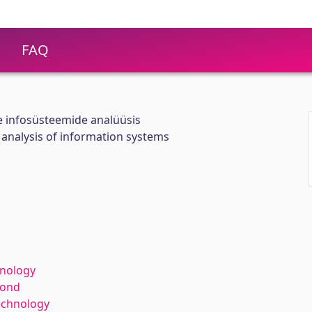
FAQ
 infosüsteemide analüüsis
analysis of information systems
hnology
kond
echnology