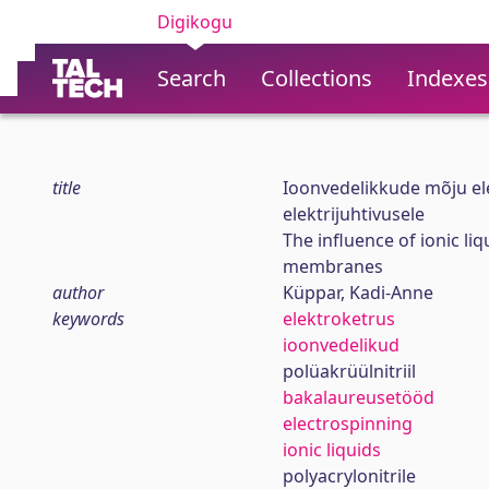
Digikogu
Search
Collections
Indexes
title
Ioonvedelikkude mõju el
elektrijuhtivusele
The influence of ionic li
membranes
author
Küppar, Kadi-Anne
keywords
elektroketrus
ioonvedelikud
polüakrüülnitriil
bakalaureusetööd
electrospinning
ionic liquids
polyacrylonitrile