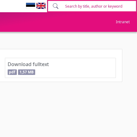
Intranet
Download fulltext
pdf
1,57 MB