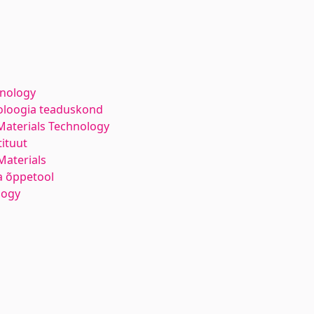
hnology
noloogia teaduskond
Materials Technology
ituut
aterials
a õppetool
logy