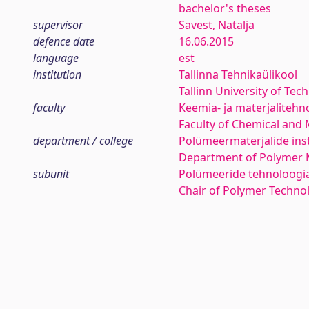
bachelor's theses
supervisor
Savest, Natalja
defence date
16.06.2015
language
est
institution
Tallinna Tehnikaülikool
Tallinn University of Tec
faculty
Keemia- ja materjaliteh
Faculty of Chemical and 
department / college
Polümeermaterjalide inst
Department of Polymer M
subunit
Polümeeride tehnoloogi
Chair of Polymer Techno