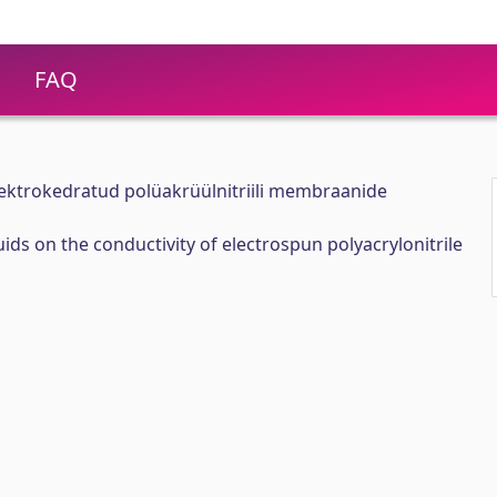
FAQ
ektrokedratud polüakrüülnitriili membraanide
quids on the conductivity of electrospun polyacrylonitrile