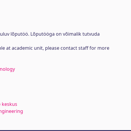
uuluv lõputöö. Lõputööga on võimalik tutvuda
ble at academic unit, please contact staff for more
hnology
e keskus
ngineering