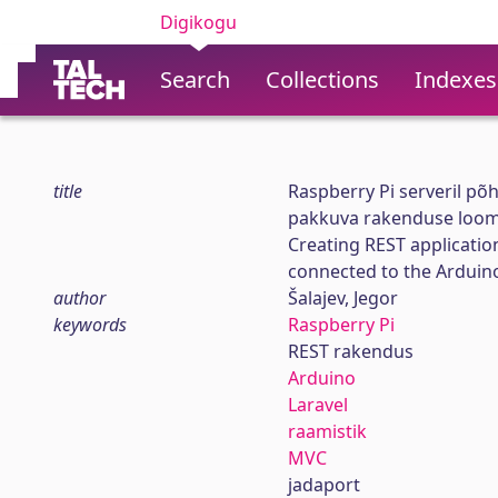
Digikogu
Search
Collections
Indexes
title
Raspberry Pi serveril p
pakkuva rakenduse loom
Creating REST applicatio
connected to the Arduino
author
Šalajev, Jegor
keywords
Raspberry Pi
REST rakendus
Arduino
Laravel
raamistik
MVC
jadaport