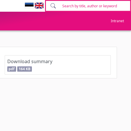
Intranet
Download summary
pdf
164 KB