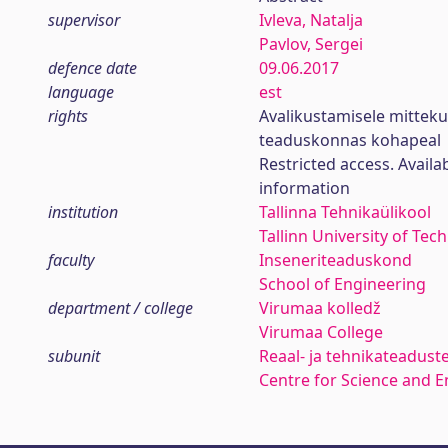
supervisor
Ivleva, Natalja
Pavlov, Sergei
defence date
09.06.2017
language
est
rights
Avalikustamisele mittek
teaduskonnas kohapeal
Restricted access. Availa
information
institution
Tallinna Tehnikaülikool
Tallinn University of Tec
faculty
Inseneriteaduskond
School of Engineering
department / college
Virumaa kolledž
Virumaa College
subunit
Reaal- ja tehnikateadust
Centre for Science and E