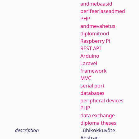
andmebaasid
perifeeriaseadmed
PHP
andmevahetus
diplomitööd
Raspberry Pi
REST API
Arduino
Laravel
framework
MVC
serial port
databases
peripheral devices
PHP
data exchange
diploma theses
description
Lühikokkuvõte
Abstract