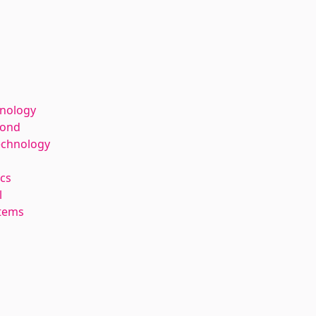
hnology
kond
echnology
cs
l
stems