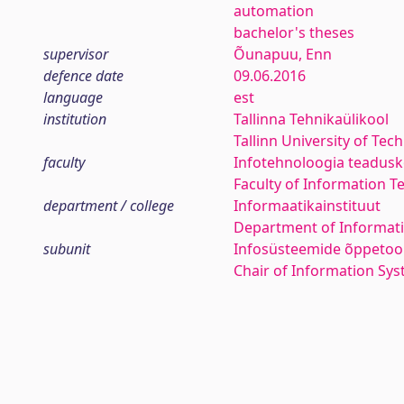
automation
bachelor's theses
supervisor
Õunapuu, Enn
defence date
09.06.2016
language
est
institution
Tallinna Tehnikaülikool
Tallinn University of Tec
faculty
Infotehnoloogia teadus
Faculty of Information T
department / college
Informaatikainstituut
Department of Informati
subunit
Infosüsteemide õppetoo
Chair of Information Sy