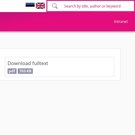
Intranet
Download fulltext
pdf
703 KB