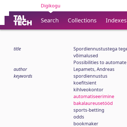
Digikogu
Search
Collections
Indexes
title
Spordiennustustega tege
võimalused
Possibilities to automat
author
Lepamets, Andreas
keywords
spordiennustus
koefitsient
kihlveokontor
automatiseerimine
bakalaureusetööd
sports-betting
odds
bookmaker