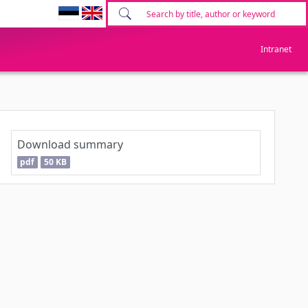
Intranet
Download summary
pdf
50 KB