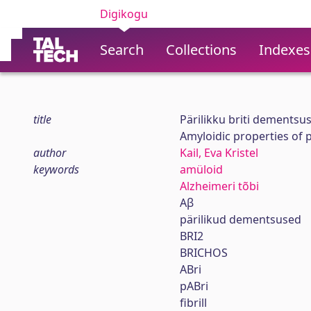
Digikogu
Search
Collections
Indexes
title
Pärilikku briti dementsu
Amyloidic properties of p
author
Kail, Eva Kristel
keywords
amüloid
Alzheimeri tõbi
Aβ
pärilikud dementsused
BRI2
BRICHOS
ABri
pABri
fibrill