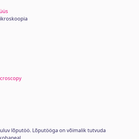
lüüs
ikroskoopia
icroscopy
uuluv lõputöö. Lõputööga on võimalik tutvuda
kohapeal