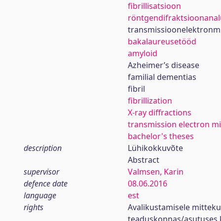
fibrillisatsioon
röntgendifraktsioonana
transmissioonelektronm
bakalaureusetööd
amyloid
Azheimer’s disease
familial dementias
fibril
fibrillization
X-ray diffractions
transmission electron m
bachelor's theses
description
Lühikokkuvõte
Abstract
supervisor
Valmsen, Karin
defence date
08.06.2016
language
est
rights
Avalikustamisele mittek
teaduskonnas/asutuses 