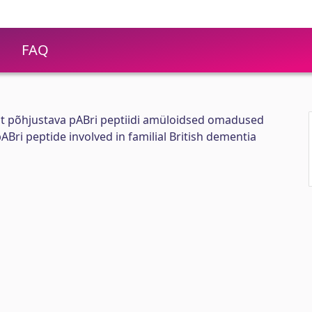
FAQ
st põhjustava pABri peptiidi amüloidsed omadused
ABri peptide involved in familial British dementia