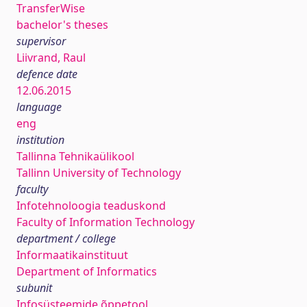
TransferWise
bachelor's theses
supervisor
Liivrand, Raul
defence date
12.06.2015
language
eng
institution
Tallinna Tehnikaülikool
Tallinn University of Technology
faculty
Infotehnoloogia teaduskond
Faculty of Information Technology
department / college
Informaatikainstituut
Department of Informatics
subunit
Infosüsteemide õppetool