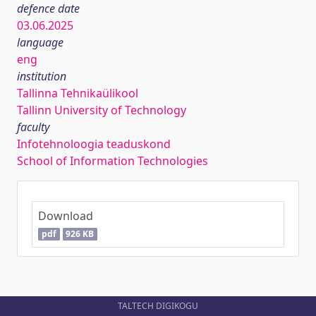
defence date
03.06.2025
language
eng
institution
Tallinna Tehnikaülikool
Tallinn University of Technology
faculty
Infotehnoloogia teaduskond
School of Information Technologies
Download
pdf
926 KB
TALTECH DIGIKOGU