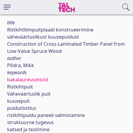
title
Ristkihtliimpuitplaadi konstrueerimine
väheväärtuslikust kuusepuidust
Construction of Cross-Laminated Timber Panel from
Low-Value Spruce Wood
author
Põdra, Mikk
keywords
bakalaureusetööd
Ristkihtpuit
Väheväärtuslik puit
kuusepuit
puidutöötlus
ristkihtpuidu paneeli valmistamine
struktuurne tugevus
katsed ja testimine