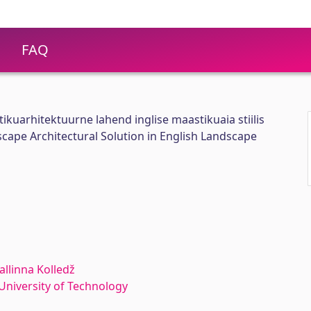
FAQ
ikuarhitektuurne lahend inglise maastikuaia stiilis
ape Architectural Solution in English Landscape
allinna Kolledž
n University of Technology