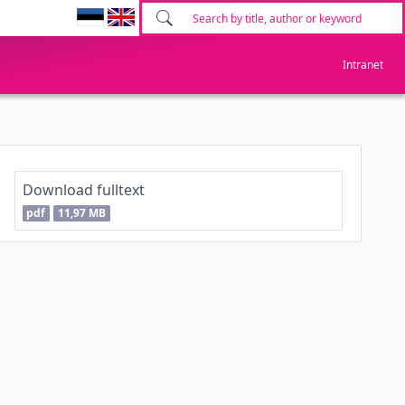
Intranet
Download fulltext
pdf
11,97 MB