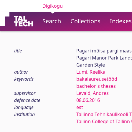
Digikogu
Search
Collections
Indexes
title
Pagari mõisa pargi maast
Pagari Manor Park Landsc
Garden Style
author
Lumi, Reelika
keywords
bakalaureusetööd
bachelor's theses
supervisor
Levald, Andres
defence date
08.06.2016
language
est
institution
Tallinna Tehnikaülikooli T
Tallinn College of Tallin