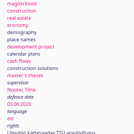
magistritööd
construction
real estate
economy
demography
place names
development project
calendar plans
cash flows
construction solutions
master's theses
supervisor
Nuuter, Tiina
defence date
03.06.2020
language
est
rights
Lõputöö kättesaadav TTÜ arvutivõrgus