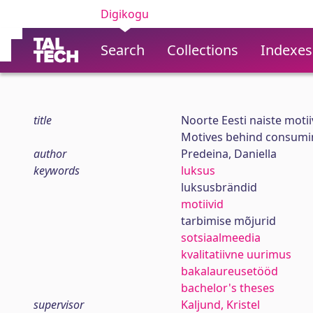
Digikogu
Search
Collections
Indexes
title
Noorte Eesti naiste motii
Motives behind consumi
author
Predeina, Daniella
keywords
luksus
luksusbrändid
motiivid
tarbimise mõjurid
sotsiaalmeedia
kvalitatiivne uurimus
bakalaureusetööd
bachelor's theses
supervisor
Kaljund, Kristel