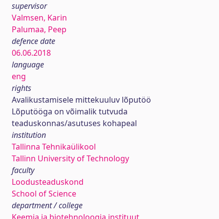
supervisor
Valmsen, Karin
Palumaa, Peep
defence date
06.06.2018
language
eng
rights
Avalikustamisele mittekuuluv lõputöö
Lõputööga on võimalik tutvuda
teaduskonnas/asutuses kohapeal
institution
Tallinna Tehnikaülikool
Tallinn University of Technology
faculty
Loodusteaduskond
School of Science
department / college
Keemia ja biotehnoloogia instituut