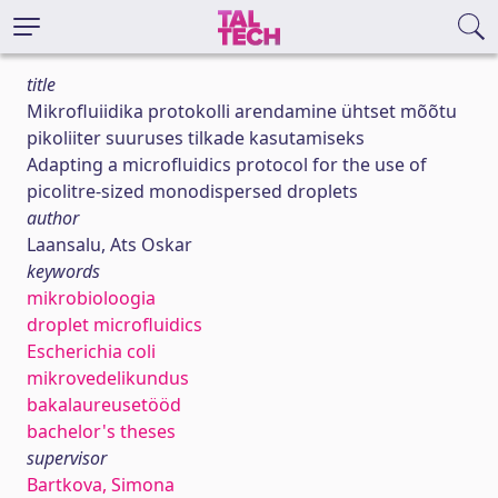
title
Mikrofluiidika protokolli arendamine ühtset mõõtu
pikoliiter suuruses tilkade kasutamiseks
Adapting a microfluidics protocol for the use of
picolitre-sized monodispersed droplets
author
Laansalu, Ats Oskar
keywords
mikrobioloogia
droplet microfluidics
Escherichia coli
mikrovedelikundus
bakalaureusetööd
bachelor's theses
supervisor
Bartkova, Simona