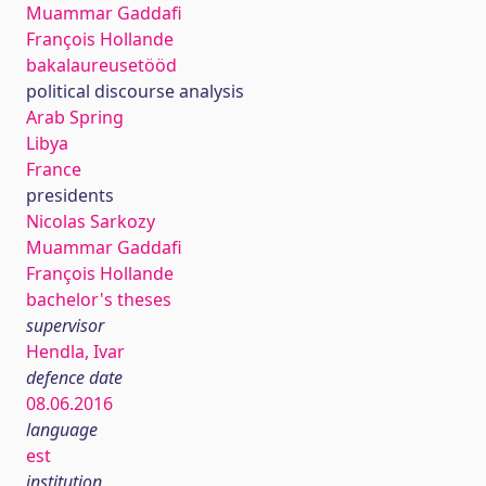
Muammar Gaddafi
François Hollande
bakalaureusetööd
political discourse analysis
Arab Spring
Libya
France
presidents
Nicolas Sarkozy
Muammar Gaddafi
François Hollande
bachelor's theses
supervisor
Hendla, Ivar
defence date
08.06.2016
language
est
institution