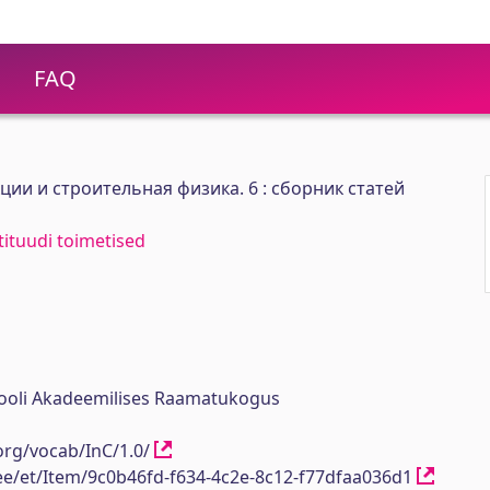
FAQ
ии и строительная физика. 6 : сборник статей
stituudi toimetised
ikooli Akadeemilises Raamatukogus
org/vocab/InC/1.0/
h.ee/et/Item/9c0b46fd-f634-4c2e-8c12-f77dfaa036d1