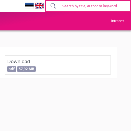
Intranet
Download
pdf
57,92 MB