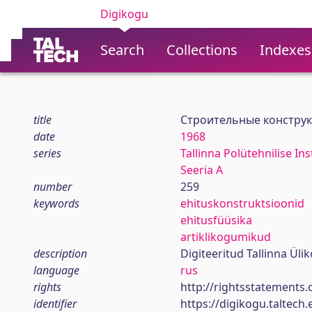
Digikogu
Search
Collections
Indexes
title
Строительные конструкц
date
1968
series
Tallinna Polütehnilise In
Seeria A
number
259
keywords
ehituskonstruktsioonid
ehitusfüüsika
artiklikogumikud
description
Digiteeritud Tallinna Ül
language
rus
rights
http://rightsstatements.
identifier
https://digikogu.taltec