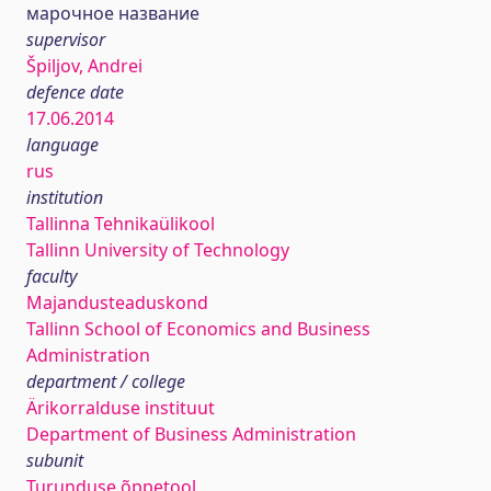
марочное название
supervisor
Špiljov, Andrei
defence date
17.06.2014
language
rus
institution
Tallinna Tehnikaülikool
Tallinn University of Technology
faculty
Majandusteaduskond
Tallinn School of Economics and Business
Administration
department / college
Ärikorralduse instituut
Department of Business Administration
subunit
Turunduse õppetool