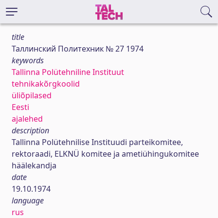
title
Таллинский Политехник № 27 1974
keywords
Tallinna Polütehniline Instituut
tehnikakõrgkoolid
üliõpilased
Eesti
ajalehed
description
Tallinna Polütehnilise Instituudi parteikomitee,
rektoraadi, ELKNÜ komitee ja ametiühingukomitee
häälekandja
date
19.10.1974
language
rus