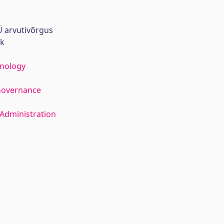
 arvutivõrgus
rk
hnology
Governance
Administration