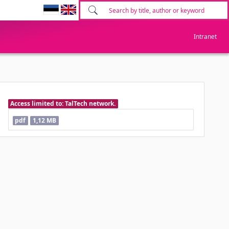
Intranet
Access limited to: TalTech network.
pdf
1,12 MB