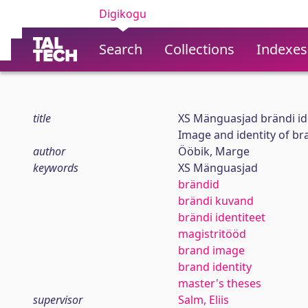
Digikogu
Search
Collections
Indexes
title
XS Mänguasjad brändi ide
Image and identity of b
author
Ööbik, Marge
keywords
XS Mänguasjad
brändid
brändi kuvand
brändi identiteet
magistritööd
brand image
brand identity
master's theses
supervisor
Salm, Eliis