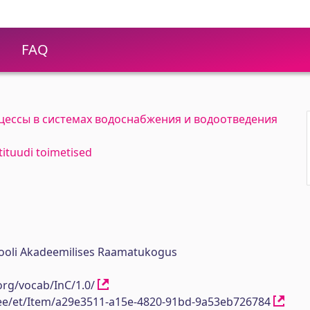
FAQ
ессы в системах водоснабжения и водоотведения
stituudi toimetised
ikooli Akadeemilises Raamatukogus
org/vocab/InC/1.0/
h.ee/et/Item/a29e3511-a15e-4820-91bd-9a53eb726784