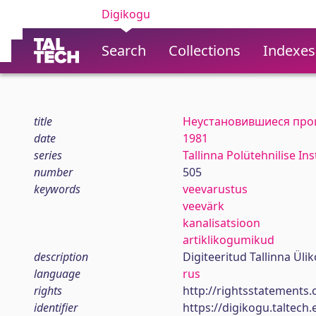
Digikogu
Search
Collections
Indexes
title
Неустановившиеся проц
date
1981
series
Tallinna Polütehnilise In
number
505
keywords
veevarustus
veevärk
kanalisatsioon
artiklikogumikud
description
Digiteeritud Tallinna Ül
language
rus
rights
http://rightsstatements.
identifier
https://digikogu.taltec