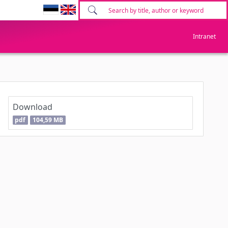
Intranet
Download
pdf
104,59 MB