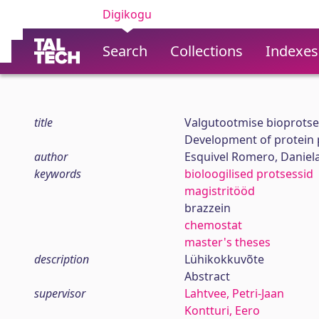
Digikogu
Search
Collections
Indexes
title
Valgutootmise bioprotse
Development of protein 
author
Esquivel Romero, Daniela
keywords
bioloogilised protsessid
magistritööd
brazzein
chemostat
master's theses
description
Lühikokkuvõte
Abstract
supervisor
Lahtvee, Petri-Jaan
Kontturi, Eero