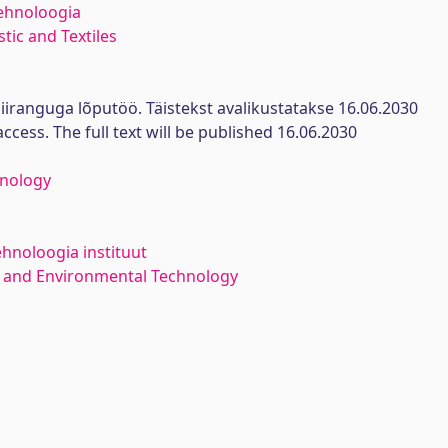
itehnoloogia
tic and Textiles
iiranguga lõputöö. Täistekst avalikustatakse 16.06.2030
ccess. The full text will be published 16.06.2030
hnology
ehnoloogia instituut
 and Environmental Technology