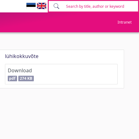
Intranet
lühikokkuvõte
Download
pdf
274 KB