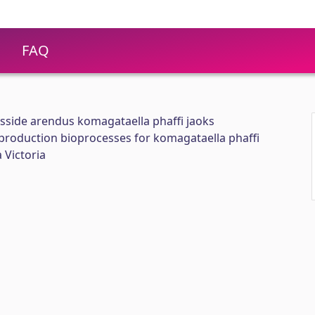
FAQ
sside arendus komagataella phaffi jaoks
production bioprocesses for komagataella phaffi
 Victoria