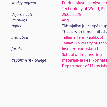
study program
Puidu-, plasti- ja tekstiil
Technology of Wood, Plas
defence date
25.06.2025
language
eng
rights
Tähtajalise juurdepääsup
Thesis with time-limited a
institution
Tallinna Tehnikaülikool
Tallinn University of Tec
faculty
inseneriteaduskond
School of Engineering
department / college
materjali- ja keskkonnat
Department of Materials