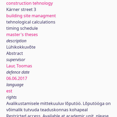
construction tehnology
Kärner street 3
building site managment
tehnological calculations
timing schedule
master's theses
description
Lühikokkuvõte
Abstract
supervisor
Laur, Toomas
defence date
06.06.2017
language
est
rights
Avalikustamisele mittekuuluv lõputöö. Lõputööga on
võimalik tutvuda teaduskonnas kohapeal
Restricted access. Available at academic unit, please