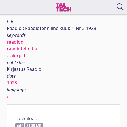
title
Raadio : Raadiotehniline kuukiri Nr 3 1928
keywords
raadiod
raadiotehnika
ajakirjad
publisher
Kirjastus Raadio
date
1928
language
est
Download
pdf
24,35 MB