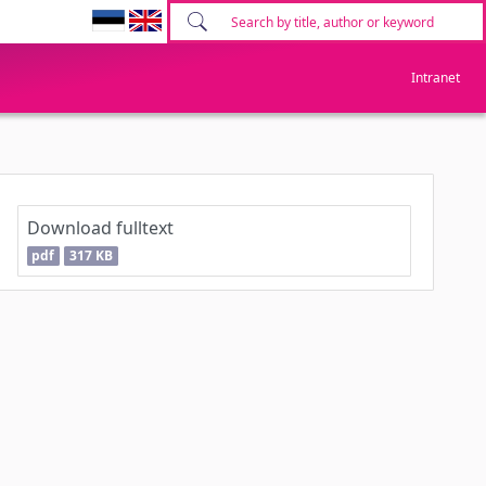
Intranet
Download fulltext
pdf
317 KB