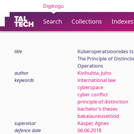
Digikogu
Search
Collections
Indexes
title
Küberoperatsioonides tsiv
The Principle of Distinc
Operations
author
Kivihuhta, Juho
keywords
international law
cyberspace
cyber conflict
principle of distinction
bachelor's theses
bakalaureusetööd
supervisor
Kasper, Agnes
defence date
06.06.2018