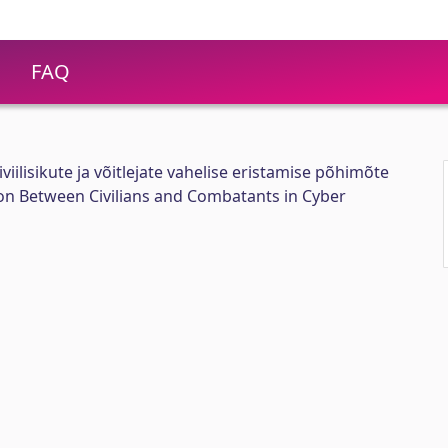
FAQ
iilisikute ja võitlejate vahelise eristamise põhimõte
tion Between Civilians and Combatants in Cyber