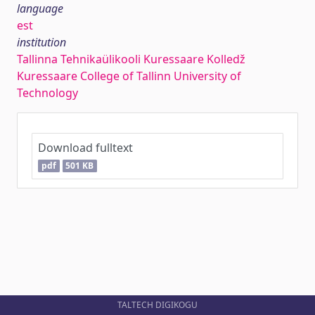
language
est
institution
Tallinna Tehnikaülikooli Kuressaare Kolledž
Kuressaare College of Tallinn University of
Technology
Download fulltext
pdf
501 KB
TALTECH DIGIKOGU