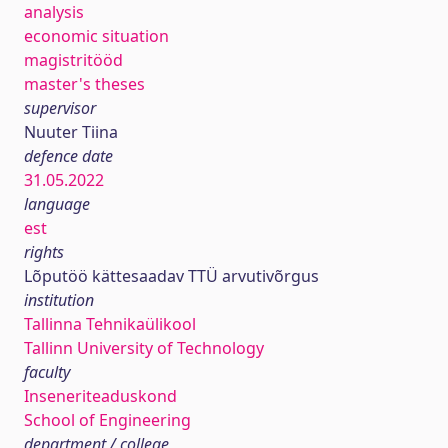
analysis
economic situation
magistritööd
master's theses
supervisor
Nuuter Tiina
defence date
31.05.2022
language
est
rights
Lõputöö kättesaadav TTÜ arvutivõrgus
institution
Tallinna Tehnikaülikool
Tallinn University of Technology
faculty
Inseneriteaduskond
School of Engineering
department / college