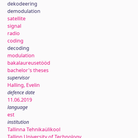
dekodeering
demodulation
satellite
signal
radio
coding
decoding
modulation
bakalaureusetööd
bachelor's theses
supervisor
Halling, Evelin
defence date
11.06.2019
language
est
institution
Tallinna Tehnikaülikool
Tallinn University of Technology