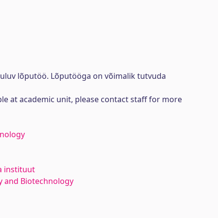
uuluv lõputöö. Lõputööga on võimalik tutvuda
ble at academic unit, please contact staff for more
hnology
 instituut
y and Biotechnology