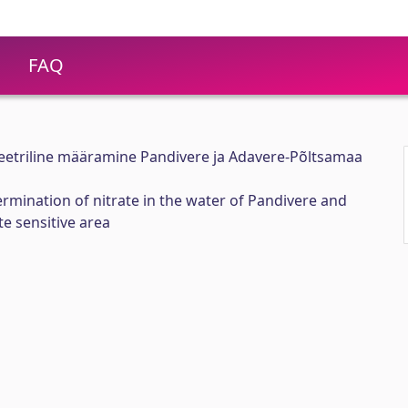
FAQ
eetriline määramine Pandivere ja Adavere-Põltsamaa
mination of nitrate in the water of Pandivere and
e sensitive area