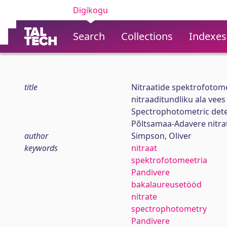
Digikogu
Search
Collections
Indexes
title
Nitraatide spektrofotom
nitraaditundliku ala vees
Spectrophotometric deter
Põltsamaa-Adavere nitrat
author
Simpson, Oliver
keywords
nitraat
spektrofotomeetria
Pandivere
bakalaureusetööd
nitrate
spectrophotometry
Pandivere