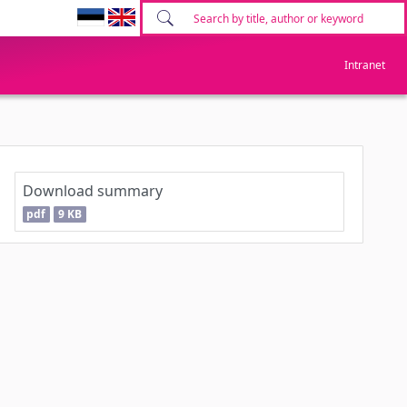
Intranet
Download summary
pdf
9 KB