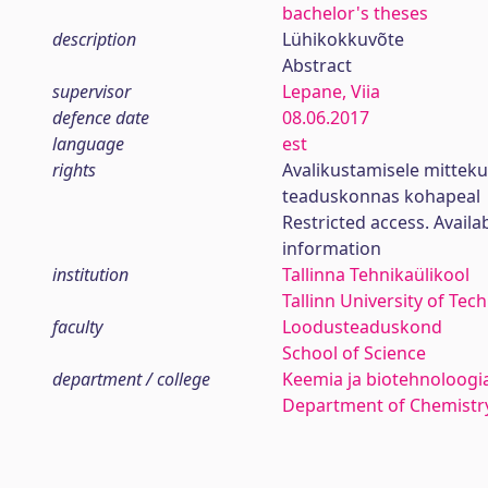
bachelor's theses
description
Lühikokkuvõte
Abstract
supervisor
Lepane, Viia
defence date
08.06.2017
language
est
rights
Avalikustamisele mittek
teaduskonnas kohapeal
Restricted access. Availa
information
institution
Tallinna Tehnikaülikool
Tallinn University of Tec
faculty
Loodusteaduskond
School of Science
department / college
Keemia ja biotehnoloogia
Department of Chemistr