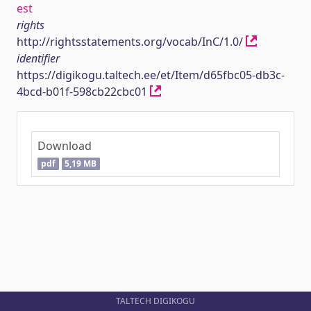
est
rights
http://rightsstatements.org/vocab/InC/1.0/
identifier
https://digikogu.taltech.ee/et/Item/d65fbc05-db3c-
4bcd-b01f-598cb22cbc01
Download
pdf
5,19 MB
TALTECH DIGIKOGU