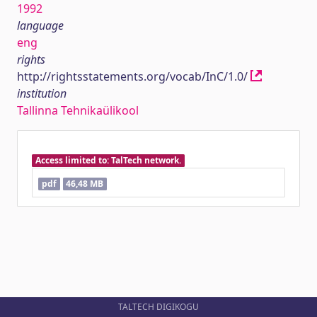
1992
language
eng
rights
http://rightsstatements.org/vocab/InC/1.0/
institution
Tallinna Tehnikaülikool
Access limited to: TalTech network.
pdf
46,48 MB
TALTECH DIGIKOGU