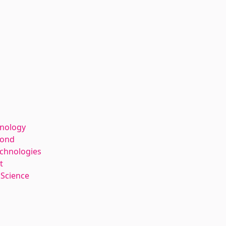
hnology
kond
echnologies
t
 Science