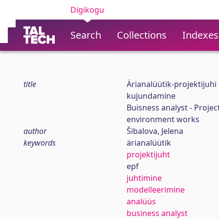
Digikogu
Search
Collections
Indexes
title
Ärianalüütik-projektijuh
kujundamine
Buisness analyst - Projec
environment works
author
Šibalova, Jelena
keywords
ärianalüütik
projektijuht
epf
juhtimine
modelleerimine
analüüs
business analyst