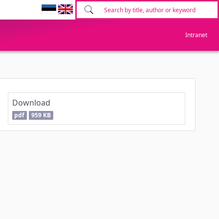
Intranet
Download
pdf
959 KB