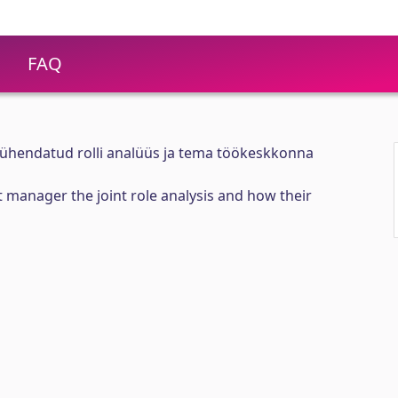
FAQ
i ühendatud rolli analüüs ja tema töökeskkonna
t manager the joint role analysis and how their