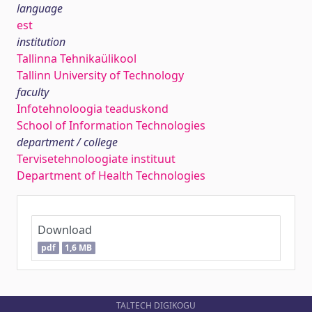
language
est
institution
Tallinna Tehnikaülikool
Tallinn University of Technology
faculty
Infotehnoloogia teaduskond
School of Information Technologies
department / college
Tervisetehnoloogiate instituut
Department of Health Technologies
Download
pdf
1,6 MB
TALTECH DIGIKOGU