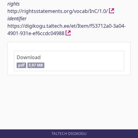
rights
http://rightsstatements.org/vocab/InC/1.0/
identifier
https://digikogu.taltech.ee/et/Item/f53712a0-3a04-
4901-931e-ef6ccdc04988
Download
pdf
5,97 MB
TALTECH DIGIKOGU