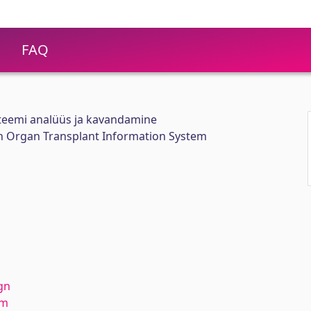
FAQ
steemi analüüs ja kavandamine
an Organ Transplant Information System
gn
em