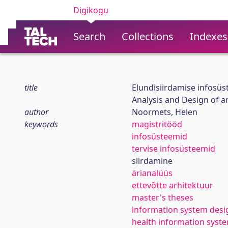
Digikogu
Search
Collections
Indexes
title
Elundisiirdamise infosü
Analysis and Design of 
author
Noormets, Helen
keywords
magistritööd
infosüsteemid
tervise infosüsteemid
siirdamine
ärianalüüs
ettevõtte arhitektuur
master's theses
information system desi
health information syst