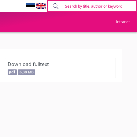
Intranet
Download fulltext
pdf
6,38 MB