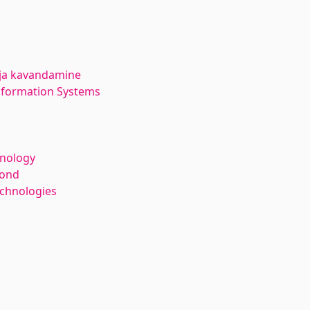
 ja kavandamine
Information Systems
hnology
kond
echnologies