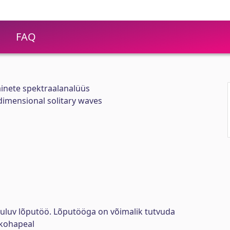
FAQ
inete spektraalanalüüs
-dimensional solitary waves
uuluv lõputöö. Lõputööga on võimalik tutvuda
kohapeal