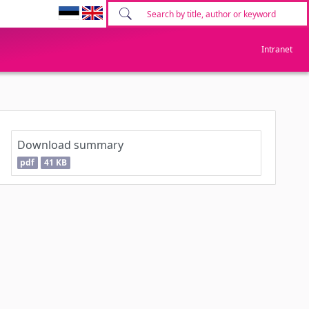
Intranet
Download summary
pdf
41 KB