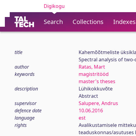
Digikogu
Search
Collections
Indexes
title
Kahemõõtmeliste üksikla
Spectral analysis of two
author
Ratas, Mart
keywords
magistritööd
master's theses
description
Lühikokkuvõte
Abstract
supervisor
Salupere, Andrus
defence date
10.06.2016
language
est
rights
Avalikustamisele mittek
teaduskonnas/asutuses 