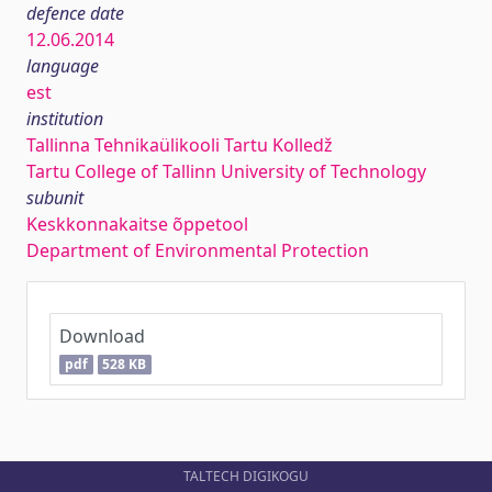
defence date
12.06.2014
language
est
institution
Tallinna Tehnikaülikooli Tartu Kolledž
Tartu College of Tallinn University of Technology
subunit
Keskkonnakaitse õppetool
Department of Environmental Protection
Download
pdf
528 KB
TALTECH DIGIKOGU