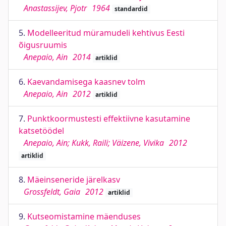
Anastassijev, Pjotr
1964
standardid
5.
Modelleeritud müramudeli kehtivus Eesti
õigusruumis
Anepaio, Ain
2014
artiklid
6.
Kaevandamisega kaasnev tolm
Anepaio, Ain
2012
artiklid
7.
Punktkoormustesti effektiivne kasutamine
katsetöödel
Anepaio, Ain; Kukk, Raili; Väizene, Vivika
2012
artiklid
8.
Mäeinseneride järelkasv
Grossfeldt, Gaia
2012
artiklid
9.
Kutseomistamine mäenduses