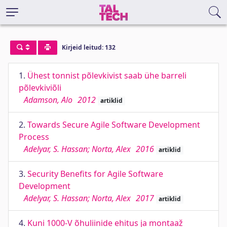
Kirjeid leitud: 132
1.
Ühest tonnist põlevkivist saab ühe barreli
põlevkiviõli
Adamson, Alo
2012
artiklid
2.
Towards Secure Agile Software Development
Process
Adelyar, S. Hassan; Norta, Alex
2016
artiklid
3.
Security Benefits for Agile Software
Development
Adelyar, S. Hassan; Norta, Alex
2017
artiklid
4.
Kuni 1000-V õhuliinide ehitus ja montaaž