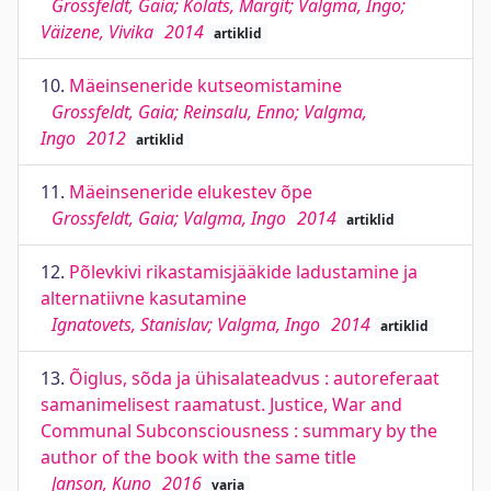
Grossfeldt, Gaia; Kolats, Margit; Valgma, Ingo;
Väizene, Vivika
2014
artiklid
10.
Mäeinseneride kutseomistamine
Grossfeldt, Gaia; Reinsalu, Enno; Valgma,
Ingo
2012
artiklid
11.
Mäeinseneride elukestev õpe
Grossfeldt, Gaia; Valgma, Ingo
2014
artiklid
12.
Põlevkivi rikastamisjääkide ladustamine ja
alternatiivne kasutamine
Ignatovets, Stanislav; Valgma, Ingo
2014
artiklid
13.
Õiglus, sõda ja ühisalateadvus : autoreferaat
samanimelisest raamatust. Justice, War and
Communal Subconsciousness : summary by the
author of the book with the same title
Janson, Kuno
2016
varia