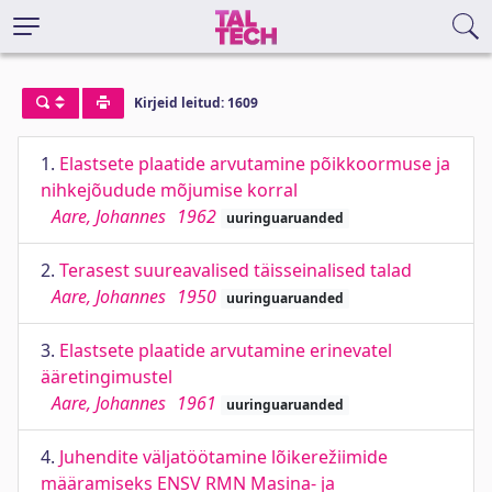
Kirjeid leitud: 1609
1.
Elastsete plaatide arvutamine põikkoormuse ja
nihkejõudude mõjumise korral
Aare, Johannes
1962
uuringuaruanded
2.
Terasest suureavalised täisseinalised talad
Aare, Johannes
1950
uuringuaruanded
3.
Elastsete plaatide arvutamine erinevatel
ääretingimustel
Aare, Johannes
1961
uuringuaruanded
4.
Juhendite väljatöötamine lõikerežiimide
määramiseks ENSV RMN Masina- ja