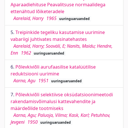
Aparaadiehituse Peavalitsuse normaalidega
ettenähtud lõiketeradele
Aarelaid, Harry
1965
uuringuaruanded
5.
Treipinkide tegeliku kasutamise uurimine
vabariigi juhtivates masinatehastes
Aarelaid, Harry; Sooväli, E; Nanits, Maidu; Hendre,
Enn
1962
uuringuaruanded
6.
Põlevkiviõli aurufaasilise katalüütilise
reduktsiooni uurimine
Aarna, Agu
1951
uuringuaruanded
7.
Põlevkiviõli selektiivse oksüdatsioonimeetodi
rakendamisvõimalusi kattevahendite ja
määrdeõlide tootmiseks
Aarna, Agu; Paluoja, Vilma; Kask, Karl; Petuhhov,
Jevgeni
1950
uuringuaruanded