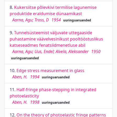
8.
Kukersiitse põlevkivi termilise lagunemise
produktide eraldumise dünaamikast
Aarna, Agu; Tross, D
1954
uuringuaruanded
9.
Tunnelsüsteemist väljuvate uttegaaside
puhastamine väävelvesinikust pooltööstuslikus
katseseadmes fenatsiidmenetluse abil
Aarna, Agu; Uus, Endel; Alvela, Aleksander
1950
uuringuaruanded
10.
Edge stress measurement in glass
Aben, H.
1994
uuringuaruanded
11.
Half-fringe phase-stepping in integrated
photoelasticity
Aben, H.
1998
uuringuaruanded
12.
On the theory of photoelastic fringe patterns