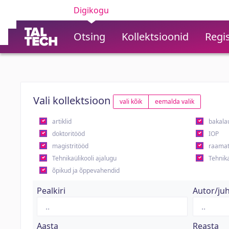
Digikogu
Otsing
Kollektsioonid
Regis
Vali kollektsioon
vali kõik
eemalda valik
artiklid
bakala
doktoritööd
IOP
magistritööd
raamat
Tehnikaülikooli ajalugu
Tehnika
õpikud ja õppevahendid
Pealkiri
Autor/ju
Aasta
Reasta