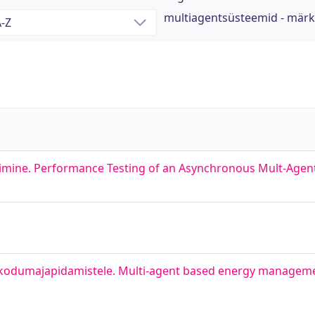
multiagentsüsteemid - mär
imine. Performance Testing of an Asynchronous Mult-Agen
 kodumajapidamistele. Multi-agent based energy manageme