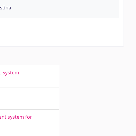
ksõna
t System
nt system for