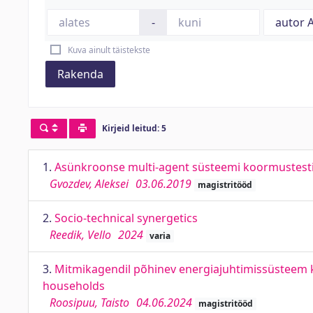
-
Kuva ainult täistekste
Rakenda
Kirjeid leitud: 5
1.
Asünkroonse multi-agent süsteemi koormustest
Gvozdev, Aleksei
03.06.2019
magistritööd
2.
Socio-technical synergetics
Reedik, Vello
2024
varia
3.
Mitmikagendil põhinev energiajuhtimissüsteem
households
Roosipuu, Taisto
04.06.2024
magistritööd