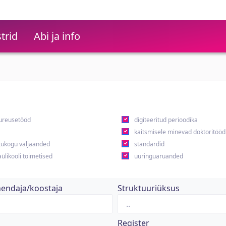
trid
Abi ja info
ureusetööd
digiteeritud perioodika
kaitsmisele minevad doktoritööd
ukogu väljaanded
standardid
ülikooli toimetised
uuringuaruanded
hendaja/koostaja
Struktuuriüksus
Register