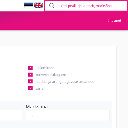
Intranet
diplomitööd
konverentsikogumikud
teadus- ja arengutegevuse aruanded
varia
Märksõna